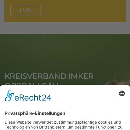
LVBI
KREISVERBAND IMKER
OBERALLGÄU
1. Vorsitzende
Simone Wöhr
Beim Obermüller 2
87534 Oberstaufen
Tel.
+49 (0)8386 991855