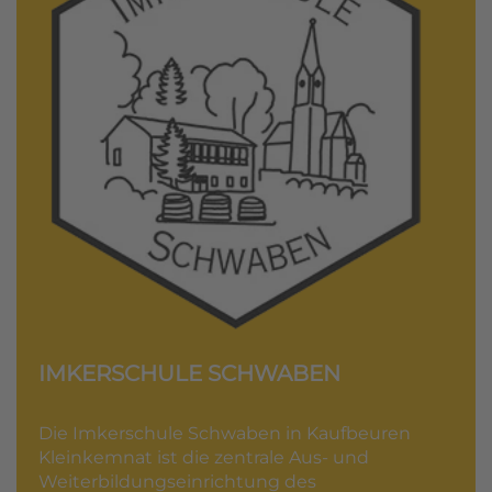
IMKERSCHULE SCHWABEN
Die Imkerschule Schwaben in Kaufbeuren
Kleinkemnat ist die zentrale Aus- und
Weiterbildungseinrichtung des