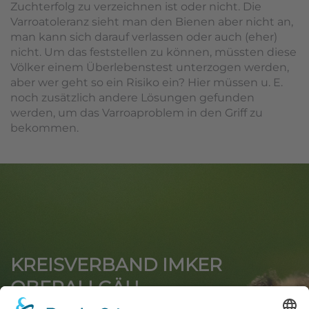
Zuchterfolg zu verzeichnen ist oder nicht. Die
Varroatoleranz sieht man den Bienen aber nicht an,
man kann sich darauf verlassen oder auch (eher)
nicht. Um das feststellen zu können, müssten diese
Völker einem Überlebenstest unterzogen werden,
aber wer geht so ein Risiko ein? Hier müssen u. E.
noch zusätzlich andere Lösungen gefunden
werden, um das Varroaproblem in den Griff zu
bekommen.
KREISVERBAND IMKER
OBERALLGÄU