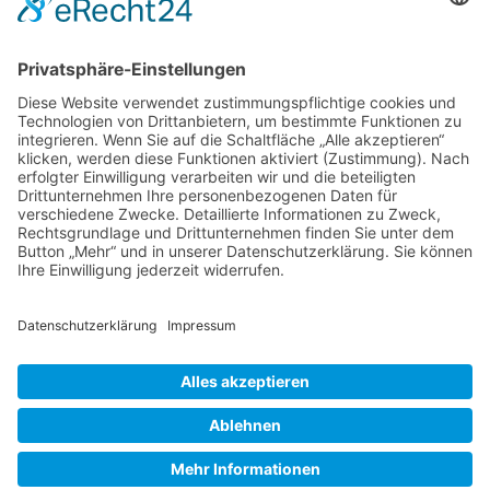
1. Vorsitzende
Simone Wöhr
Beim Obermüller 2
87534 Oberstaufen
Tel.
+49 (0)8386 991855
E-Mail:
vorstand@imker-oberallgaeu.de
Copyright ©
2026
Kreisverband Imker
Oberallgäu
Kontakt
|
Impressum
|
Datenschutzerklärung
|
Cookie-Einstellungen