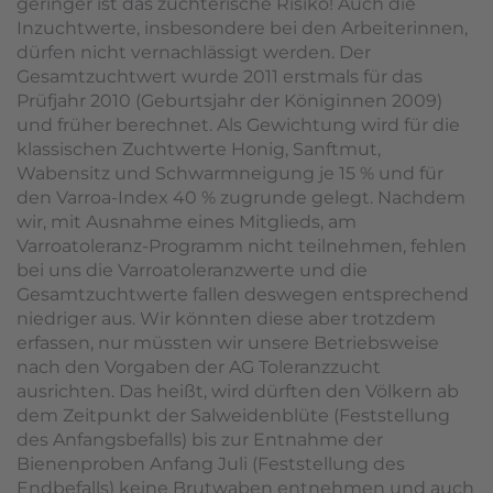
geringer ist das züchterische Risiko! Auch die
Inzuchtwerte, insbesondere bei den Arbeiterinnen,
dürfen nicht vernachlässigt werden. Der
Gesamtzuchtwert wurde 2011 erstmals für das
Prüfjahr 2010 (Geburtsjahr der Königinnen 2009)
und früher berechnet. Als Gewichtung wird für die
klassischen Zuchtwerte Honig, Sanftmut,
Wabensitz und Schwarmneigung je 15 % und für
den Varroa-Index 40 % zugrunde gelegt. Nachdem
wir, mit Ausnahme eines Mitglieds, am
Varroatoleranz-Programm nicht teilnehmen, fehlen
bei uns die Varroatoleranzwerte und die
Gesamtzuchtwerte fallen deswegen entsprechend
niedriger aus. Wir könnten diese aber trotzdem
erfassen, nur müssten wir unsere Betriebsweise
nach den Vorgaben der AG Toleranzzucht
ausrichten. Das heißt, wird dürften den Völkern ab
dem Zeitpunkt der Salweidenblüte (Feststellung
des Anfangsbefalls) bis zur Entnahme der
Bienenproben Anfang Juli (Feststellung des
Endbefalls) keine Brutwaben entnehmen und auch